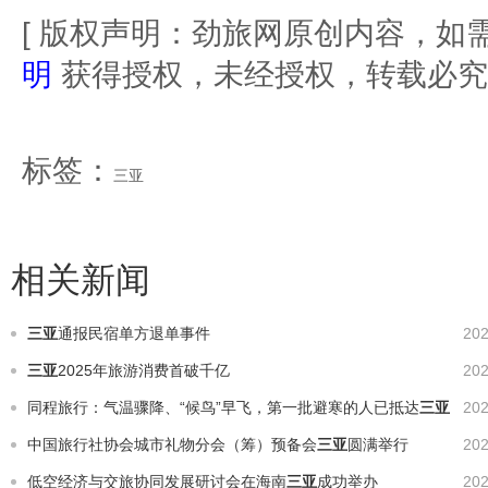
[ 版权声明：劲旅网原创内容，如
明
获得授权，未经授权，转载必究
标签：
三亚
相关新闻
三亚
通报民宿单方退单事件
202
三亚
2025年旅游消费首破千亿
202
同程旅行：气温骤降、“候鸟”早飞，第一批避寒的人已抵达
三亚
202
中国旅行社协会城市礼物分会（筹）预备会
三亚
圆满举行
202
低空经济与交旅协同发展研讨会在海南
三亚
成功举办
202