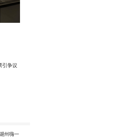
票引争议
来湖州嗨一