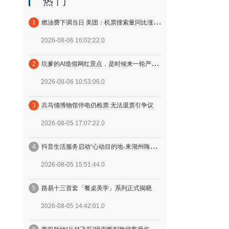
热 门
1
燃油费下调当日 美团：机票搜索量同比涨42%，京沪航线最热
2026-08-06 16:02:22.0
2
坑爹的AI造假网红景点，是时候来一轮严打了
2026-08-06 10:53:06.0
3
兵马俑博物馆停电仍检票 无法退票引争议
2026-08-05 17:07:22.0
4
抖音生活服务启动“心动目的地·来湖州嗨一夏”活动，助力湖州暑期文旅消费
2026-08-05 15:51:44.0
5
路易十三首套「餐桌美学」系列正式揭晓
2026-08-05 14:42:01.0